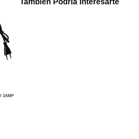
También Podría Interesarte
V 2AMP