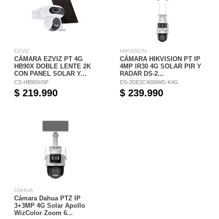
EZVIZ
HIKVISION
CÁMARA EZVIZ PT 4G
CÁMARA HIKVISION PT IP
HB90X DOBLE LENTE 2K
4MP IR30 4G SOLAR PIR Y
CON PANEL SOLAR Y...
RADAR DS-2...
CS-HB90X/SP
DS-2DE2C400IWG-K4G
$ 219.990
$ 239.990
DAHUA
Cámara Dahua PTZ IP
3+3MP 4G Solar Apollo
WizColor Zoom 6...