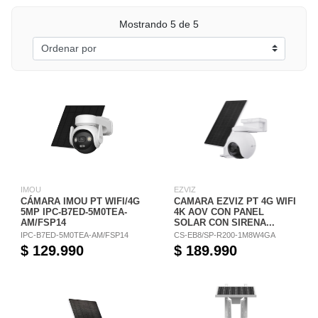
Mostrando 5 de 5
IMOU
EZVIZ
CÁMARA IMOU PT WIFI/4G
CAMARA EZVIZ PT 4G WIFI
5MP IPC-B7ED-5M0TEA-
4K AOV CON PANEL
AM/FSP14
SOLAR CON SIRENA...
IPC-B7ED-5M0TEA-AM/FSP14
CS-EB8/SP-R200-1M8W4GA
$ 129.990
$ 189.990