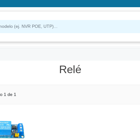
Relé
o 1 de 1