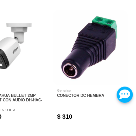
Generico
AHUA BULLET 2MP
CONECTOR DC HEMBRA
T CON AUDIO DH-HAC-
1N-U-IL-A
0
$ 310