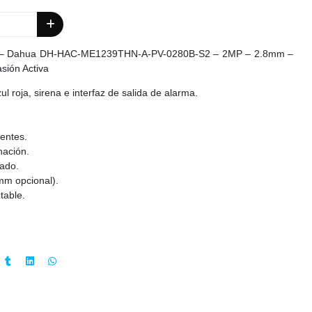
et – Dahua DH-HAC-ME1239THN-A-PV-0280B-S2 – 2MP – 2.8mm –
sión Activa
ul roja, sirena e interfaz de salida de alarma.
gentes.
nación.
ado.
mm opcional).
able.