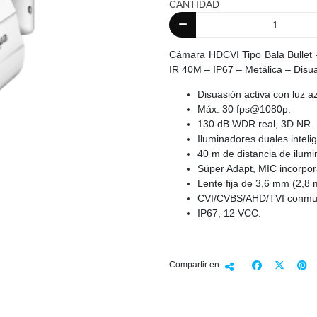
CANTIDAD
Cámara HDCVI Tipo Bala Bull
IR 40M – IP67 – Metálica – Disua
Disuasión activa con luz az
Máx. 30
fps@1080p
.
130 dB WDR real, 3D NR.
Iluminadores duales inteli
40 m de distancia de ilumi
Súper Adapt, MIC incorpor
Lente fija de 3,6 mm (2,8 
CVI/CVBS/AHD/TVI conmut
IP67, 12 VCC.
Compartir en: