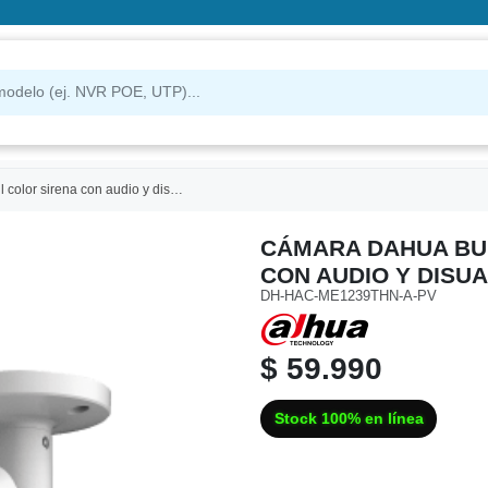
udio y disuacion activa dh-hac-me1239thn-a-pv
CÁMARA DAHUA BUL
CON AUDIO Y DISU
DH-HAC-ME1239THN-A-PV
$ 59.990
Stock 100% en línea