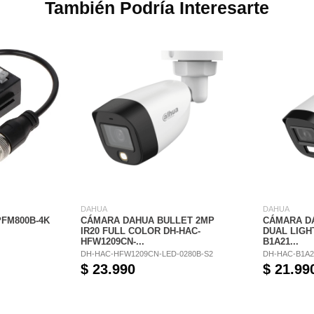
También Podría Interesarte
DAHUA
DAHUA
PFM800B-4K
CÁMARA DAHUA BULLET 2MP
CÁMARA D
IR20 FULL COLOR DH-HAC-
DUAL LIGH
HFW1209CN-...
B1A21...
DH-HAC-HFW1209CN-LED-0280B-S2
DH-HAC-B1A2
$ 23.990
$ 21.99