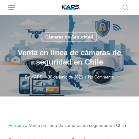
Menu
Skip
to
searc
main
content
Cámaras de Seguridad
Venta en línea de cámaras de
seguridad en Chile
By
KAPS
30 de junio de 2026
No Comments
Portada
»
Venta en línea de cámaras de seguridad en Chile