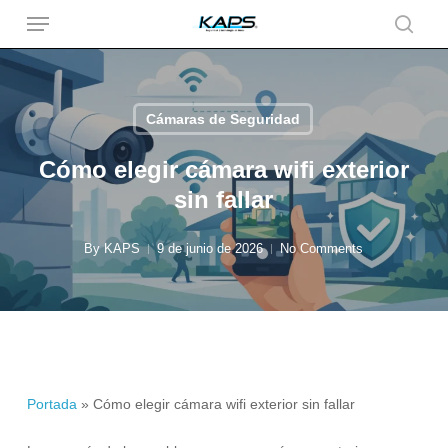
Menu
Skip
to
searc
main
content
Cámaras de Seguridad
Cómo elegir cámara wifi exterior
sin fallar
By
KAPS
9 de junio de 2026
No Comments
Portada
»
Cómo elegir cámara wifi exterior sin fallar