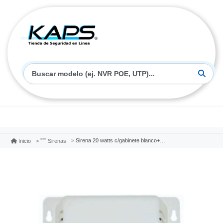
Sirena 20 watts c/gabinete blanco+baliza+tamper
Inicio
Sirenas