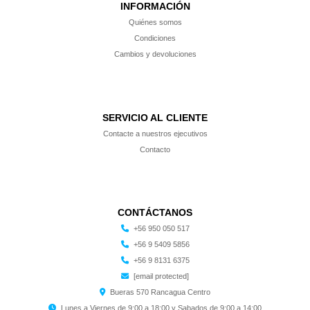
INFORMACIÓN
Quiénes somos
Condiciones
Cambios y devoluciones
SERVICIO AL CLIENTE
Contacte a nuestros ejecutivos
$ 17.990
$ 51.490
Generico
Generico
HIKVISION
$ 4.990
Contacto
BATERIA 12V 7A ULTRACELL ALARACCBAT0
RAYO LINEAL PERIMETRAL DOBLE HAZ 100 MT AL0083
MAGNETICO DE SUPERFICIE HIKVISION METALICO DS-PD1-
$ 2.990
MC-MS
ALARACCBAT0
AL0083
Agregar al carro
Agregar al carro
DS-PD1-MC-MS
Agregar al carro
CONTÁCTANOS
+56 950 050 517
+56 9 5409 5856
+56 9 8131 6375
[email protected]
Bueras 570 Rancagua Centro
Lunes a Viernes de 9:00 a 18:00 y Sabados de 9:00 a 14:00