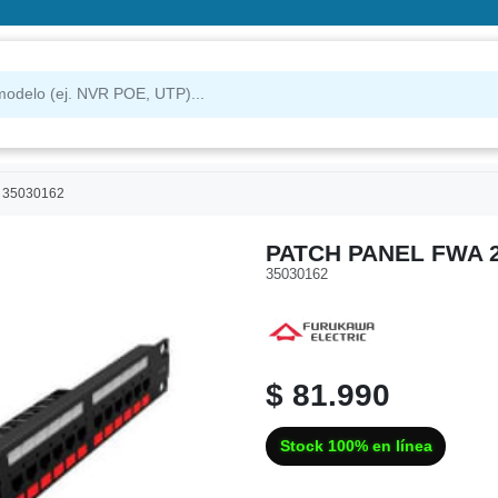
o 35030162
PATCH PANEL FWA 
35030162
$ 81.990
Stock 100% en línea