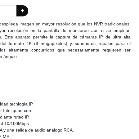
despliega imagen en mayor resolución que los NVR tradicionales,
ayor resolución en la pantalla de monitoreo aun si se emplean
 Este aparato permite la captura de cámaras IP de ultra alta
a del formato 4K (8 megapíxeles) y superiores, ideales para el
os altamente concurridos que necesariamente requieren ser
an ángulo.
dad tecnlogía IP.
 Intel quad core.
diante ruteo IP.
/af 10/100Mbps.
A y una salida de audio análogo RCA.
2 MP.