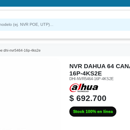
oe dhi-nvr5464-16p-4ks2e
NVR DAHUA 64 CAN
16P-4KS2E
DHI-NVR5464-16P-4KS2E
$ 692.700
Stock 100% en línea