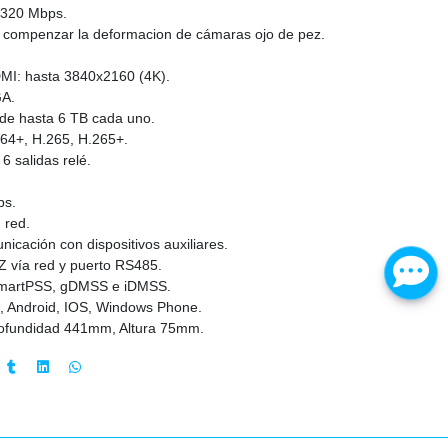
a 320 Mbps.
a compenzar la deformacion de cámaras ojo de pez.
HDMI: hasta 3840x2160 (4K).
GA.
I de hasta 6 TB cada uno.
64+, H.265, H.265+.
6 salidas relé.
ps.
 red.
cación con dispositivos auxiliares.
Z vía red y puerto RS485.
, SmartPSS, gDMSS e iDMSS.
, Android, IOS, Windows Phone.
ofundidad 441mm, Altura 75mm.