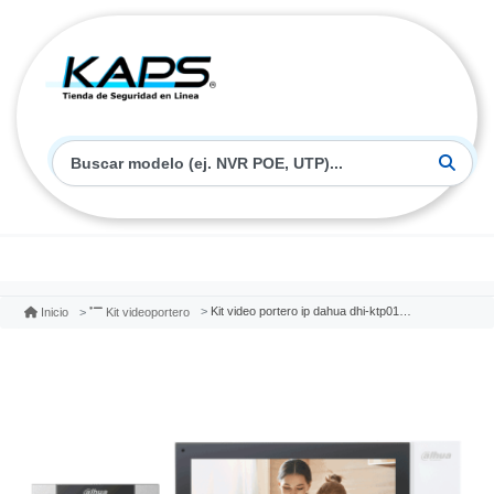
Kit video portero ip dahua dhi-ktp01l(f)
Inicio
Kit videoportero