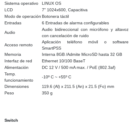
Sistema operativo
LINUX OS
LCD
7" 1024x600, Capacitiva
Modo de operación
Botonera táctil
Entradas
6 Entradas de alarma configurables
Audio bidireccional con micrófono y altavoz
Audio
con cancelación de ruido
Aplicación teléfono móvil o software
Acceso remoto
SmartPSS
Memoria
Interna 8GB /Admite MicroSD hasta 32 GB
Interfaz de red
Ethernet 10/100 BaseT
Alimentación
DC 12 V / 500 mA max. / PoE (802.3af)
Temp.
-10º C ~ +55º C
funcionamiento
Dimensiones
119.6 (Al) x 211.5 (An) x 21.5 (Fo) mm
Peso
350 g
Switch