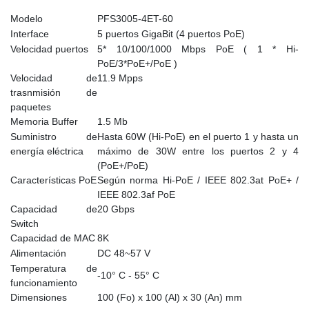
Modelo
PFS3005-4ET-60
Interface
5 puertos GigaBit (4 puertos PoE)
Velocidad puertos
5* 10/100/1000 Mbps PoE ( 1 * Hi-
PoE/3*PoE+/PoE )
Velocidad de
11.9 Mpps
trasnmisión de
paquetes
Memoria Buffer
1.5 Mb
Suministro de
Hasta 60W (Hi-PoE) en el puerto 1 y hasta un
energía eléctrica
máximo de 30W entre los puertos 2 y 4
(PoE+/PoE)
Características PoE
Según norma Hi-PoE / IEEE 802.3at PoE+ /
IEEE 802.3af PoE
Capacidad de
20 Gbps
Switch
Capacidad de MAC
8K
Alimentación
DC 48~57 V
Temperatura de
-10° C - 55° C
funcionamiento
Dimensiones
100 (Fo) x 100 (Al) x 30 (An) mm