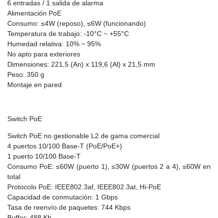
6 entradas / 1 salida de alarma
Alimentación PoE
Consumo: ≤4W (reposo), ≤6W (funcionando)
Temperatura de trabajo: -10°C ~ +55°C
Humedad relativa: 10% ~ 95%
No apto para exteriores
Dimensiones: 221,5 (An) x 119,6 (Al) x 21,5 mm
Peso: 350 g
Montaje en pared
Switch PoE
Switch PoE no gestionable L2 de gama comercial
4 puertos 10/100 Base-T (PoE/PoE+)
1 puerto 10/100 Base-T
Consumo PoE: ≤60W (puerto 1), ≤30W (puertos 2 a 4), ≤60W en
total
Protocolo PoE: IEEE802.3af, IEEE802.3at, Hi-PoE
Capacidad de conmutación: 1 Gbps
Tasa de reenvío de paquetes: 744 Kbps
Buffer: 488 Kb