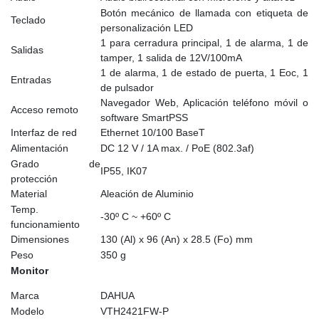
Botón mecánico de llamada con etiqueta de
Teclado
personalización LED
1 para cerradura principal, 1 de alarma, 1 de
Salidas
tamper, 1 salida de 12V/100mA
1 de alarma, 1 de estado de puerta, 1 Eoc, 1
Entradas
de pulsador
Navegador Web, Aplicación teléfono móvil o
Acceso remoto
software SmartPSS
Interfaz de red
Ethernet 10/100 BaseT
Alimentación
DC 12 V / 1A max. / PoE (802.3af)
Grado de
IP55, IK07
protección
Material
Aleación de Aluminio
Temp.
-30º C ~ +60º C
funcionamiento
Dimensiones
130 (Al) x 96 (An) x 28.5 (Fo) mm
Peso
350 g
Monitor
Marca
DAHUA
Modelo
VTH2421FW-P