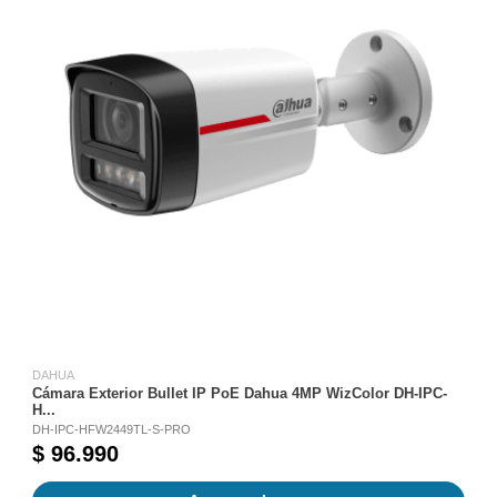
DAHUA
Cámara Exterior Bullet IP PoE Dahua 4MP WizColor DH-IPC-
H...
DH-IPC-HFW2449TL-S-PRO
$ 96.990