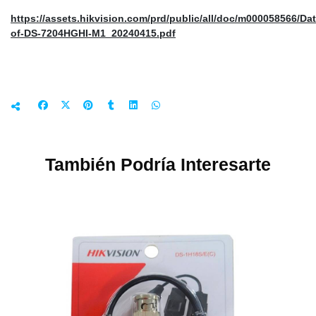
https://assets.hikvision.com/prd/public/all/doc/m000058566/Da
of-DS-7204HGHI-M1_20240415.pdf
También Podría Interesarte