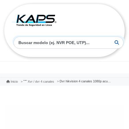
Dvr hikvision 4 canales 1080p acusense lite smart motion detection ds-7204hghi-m1/t
Inicio
Xvr / dvr 4 canales