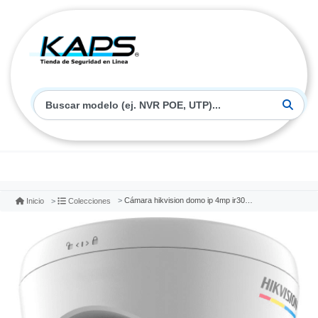
Cámara hikvision domo ip 4mp ir30 colorvu/smart hybrid light ds-2cd1347g2h-liu
Inicio
Colecciones