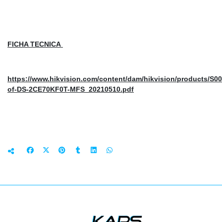
FICHA TECNICA
https://www.hikvision.com/content/dam/hikvision/products/
of-DS-2CE70KF0T-MFS_20210510.pdf