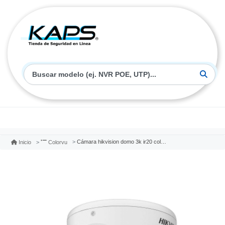
Cámara hikvision domo 3k ir20 colorvu con audio ds-2ce70kf0t-mfs
Inicio
Colorvu