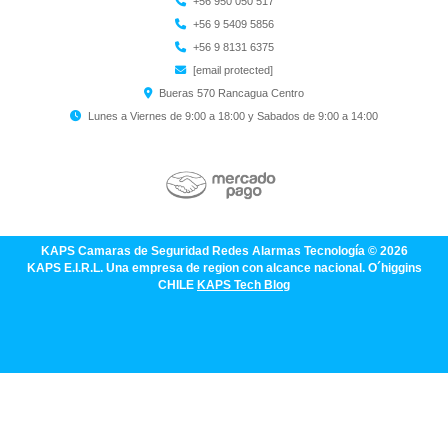
+56 950 050 517
+56 9 5409 5856
+56 9 8131 6375
[email protected]
Bueras 570 Rancagua Centro
Lunes a Viernes de 9:00 a 18:00 y Sabados de 9:00 a 14:00
KAPS Camaras de Seguridad Redes Alarmas Tecnología © 2026
KAPS E.I.R.L. Una empresa de region con alcance nacional. O´higgins
CHILE
KAPS Tech Blog