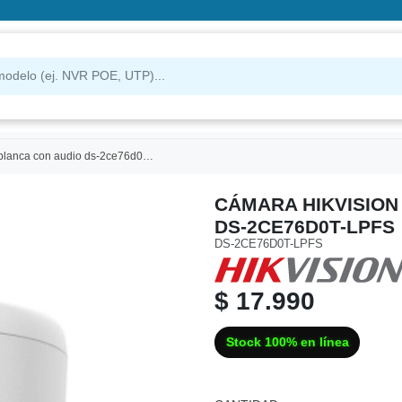
nca con audio ds-2ce76d0t-lpfs
CÁMARA HIKVISION
DS-2CE76D0T-LPFS
DS-2CE76D0T-LPFS
$ 17.990
Stock 100% en línea