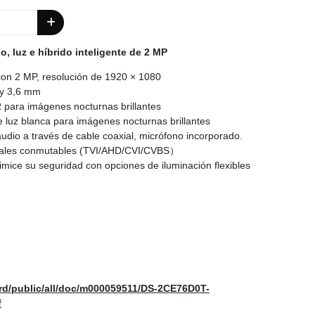
o, luz e híbrido inteligente de 2 MP
con 2 MP, resolución de 1920 × 1080
 y 3,6 mm
R para imágenes nocturnas brillantes
 luz blanca para imágenes nocturnas brillantes
audio a través de cable coaxial, micrófono incorporado.
eñales conmutables (TVI/AHD/CVI/CVBS）
timice su seguridad con opciones de iluminación flexibles
prd/public/all/doc/m000059511/DS-2CE76D0T-
f