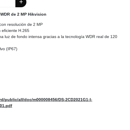
ja WDR de 2 MP Hikvision
con resolución de 2 MP
 eficiente H.265
a luz de fondo intensa gracias a la tecnología WDR real de 120
lvo (IP67)
prd/public/all/doc/m000008456/DS-2CD2021G1-I-
01.pdf