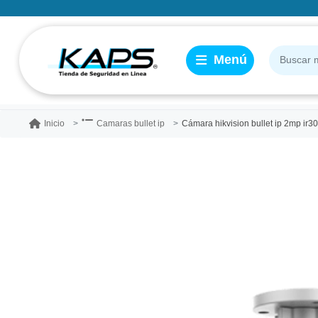
Cámara hikvision bullet ip 2mp ir3
Inicio
Camaras bullet ip