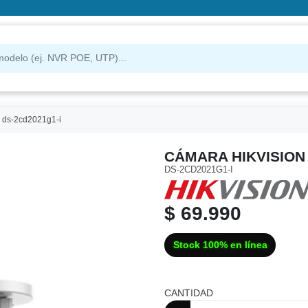
0 ds-2cd2021g1-i
CÁMARA HIKVISION 
DS-2CD2021G1-I
$ 69.990
Stock 100% en línea
CANTIDAD