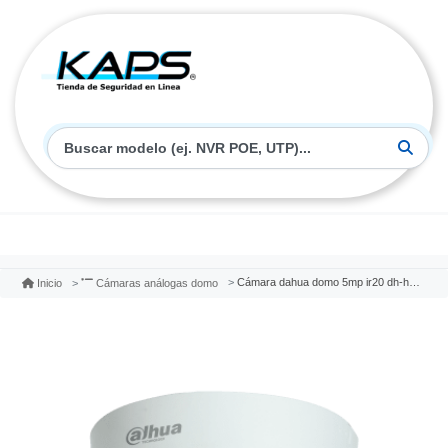
Cámara dahua domo 5mp ir20 dh-hac-d1a51n-0360b
Inicio
Cámaras análogas domo