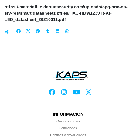
https://materialfile.dahuasecurity.com/uploads/cpq/prm-os-
srv-res/smart/datasheetzipfiles/HAC-HDW1239T(-A)-
LED_datasheet_20210311.pdf
INFORMACIÓN
Quiénes somos
Condiciones
Cambios y devoluciones