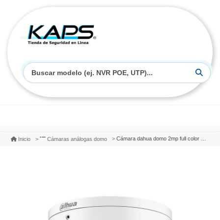
Cámara dahua domo 2mp full color dh-hac-hdw1239tn-led-0280b-s2
Inicio
Cámaras análogas domo