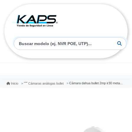
Cámara dahua bullet 2mp ir30 metalica con audio dh-hac-hfw1200tn
Inicio
Cámaras análogas bullet