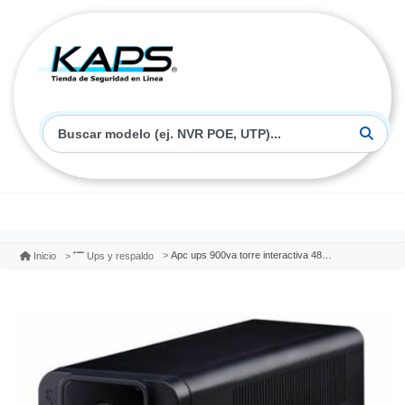
Apc ups 900va torre interactiva 480 watt bvx900li-ms
Inicio
Ups y respaldo