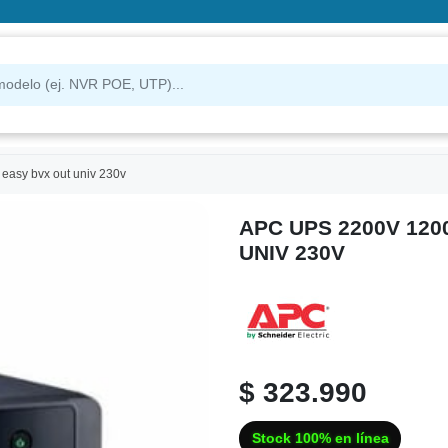
 easy bvx out univ 230v
APC UPS 2200V 12
UNIV 230V
$ 323.990
Stock 100% en línea