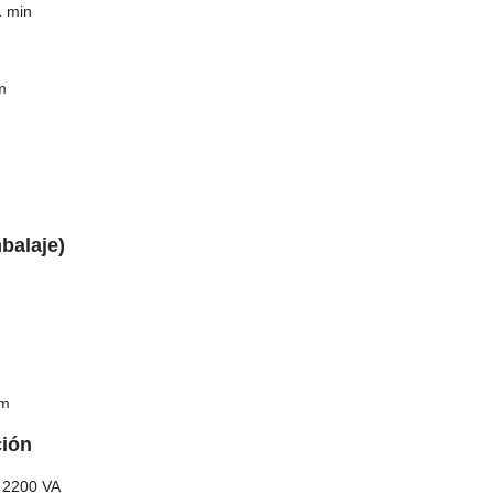
1 min
m
balaje)
cm
ción
: 2200 VA