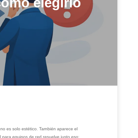
cómo elegirlo
 no es solo estético. También aparece el
 para equipos de red resuelve justo eso: