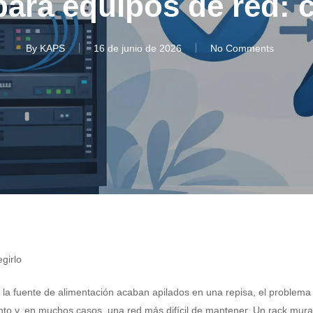
ara equipos de red: 
By
KAPS
16 de junio de 2026
No Comments
girlo
 y la fuente de alimentación acaban apilados en una repisa, el problema
to y, en muchos casos, una red más difícil de mantener. Un rack mural