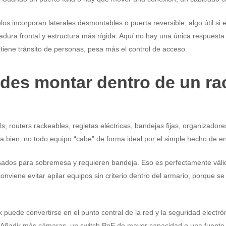
los incorporan laterales desmontables o puerta reversible, algo útil si 
adura frontal y estructura más rígida. Aquí no hay una única respuesta 
o tiene tránsito de personas, pesa más el control de acceso.
des montar dentro de un ra
ls, routers rackeables, regletas eléctricas, bandejas fijas, organizado
 bien, no todo equipo “cabe” de forma ideal por el simple hecho de en
sados para sobremesa y requieren bandeja. Eso es perfectamente válid
conviene evitar apilar equipos sin criterio dentro del armario, porque se
ck puede convertirse en el punto central de la red y la seguridad electró
e. Añadir más cámaras, un switch PoE de mayor capacidad o una fuente