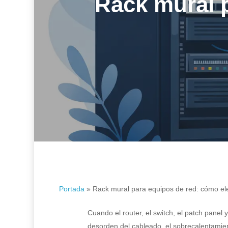
Rack mural p
Portada
»
Rack mural para equipos de red: cómo ele
Hit enter to search or ESC to close
Cuando el router, el switch, el patch panel
desorden del cableado, el sobrecalentamien