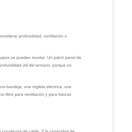
nsiderar profundidad, ventilación o
quipos se pueden montar. Un patch panel de
profundidad útil del armario, porque no
una bandeja, una regleta eléctrica, una
 libre para ventilación y para futuras
o curvaturas de cable. Y la capacidad de