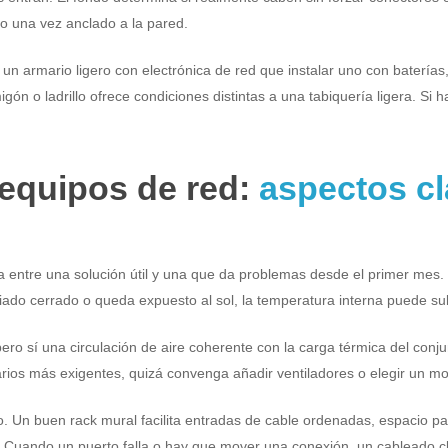
to una vez anclado a la pared.
r un armario ligero con electrónica de red que instalar uno con baterí
ón o ladrillo ofrece condiciones distintas a una tabiquería ligera. Si h
 equipos de red:
aspectos c
a entre una solución útil y una que da problemas desde el primer mes. 
siado cerrado o queda expuesto al sol, la temperatura interna puede s
pero sí una circulación de aire coherente con la carga térmica del con
arios más exigentes, quizá convenga añadir ventiladores o elegir un m
. Un buen rack mural facilita entradas de cable ordenadas, espacio par
”. Cuando un puerto falla o hay que mover una conexión, un cableado cl