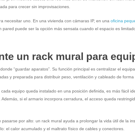
rada para crecer sin improvisaciones.
ara necesitar uno. En una vivienda con cámaras IP, en una
oficina pequ
n pared puede ser la opción más sensata cuando el espacio es limitado 
te un rack mural para equi
 donde “guardar aparatos”. Su función principal es centralizar el equ
das y preparada para distribuir peso, ventilación y cableado de forma 
ada equipo queda instalado en una posición definida, es más fácil iden
. Además, si el armario incorpora cerradura, el acceso queda restringi
pasarse por alto: un rack mural ayuda a prolongar la vida útil de la in
o: el calor acumulado y el maltrato físico de cables y conectores.