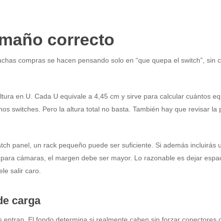
amaño correcto
has compras se hacen pensando solo en “que quepa el switch”, sin co
ltura en U. Cada U equivale a 4,45 cm y sirve para calcular cuántos e
s switches. Pero la altura total no basta. También hay que revisar la 
atch panel, un rack pequeño puede ser suficiente. Si además incluirás 
para cámaras, el margen debe ser mayor. Lo razonable es dejar espacio
e salir caro.
de carga
s entran. El fondo determina si realmente caben sin forzar conectores 