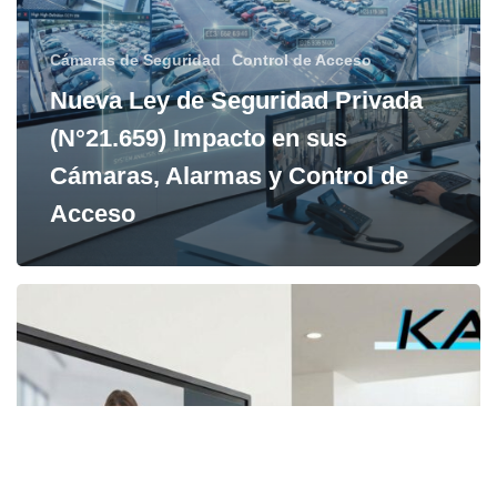
en
sus
Cámaras de Seguridad
Control de Acceso
Cámaras,
Nueva Ley de Seguridad Privada
Alarmas
(N°21.659) Impacto en sus
y
Control
Cámaras, Alarmas y Control de
de
Acceso
Acceso
Conserjería
Virtual
y
Control
de
Acceso:
Tecnología