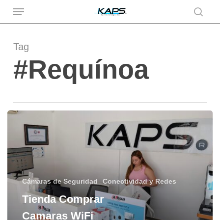
Menu
Skip
to
searc
main
content
Tag
#Requínoa
Tienda
Comprar
Camaras
WiFi
Rancagua
Cámaras de Seguridad
Conectividad y Redes
Tienda Comprar
Camaras WiFi