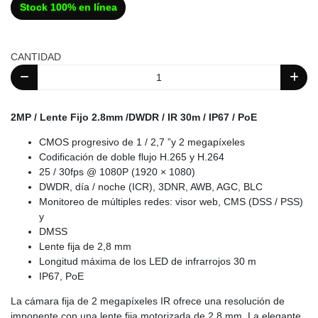
Stock 100% en línea
CANTIDAD
2MP / Lente Fijo 2.8mm /DWDR / IR 30m / IP67 / PoE
CMOS progresivo de 1 / 2,7 ”y 2 megapíxeles
Codificación de doble flujo H.265 y H.264
25 / 30fps @ 1080P (1920 × 1080)
DWDR, día / noche (ICR), 3DNR, AWB, AGC, BLC
Monitoreo de múltiples redes: visor web, CMS (DSS / PSS)
y
DMSS
Lente fija de 2,8 mm
Longitud máxima de los LED de infrarrojos 30 m
IP67, PoE
La cámara fija de 2 megapíxeles IR ofrece una resolución de
imponente con una lente fija motorizada de 2.8 mm. La elegante