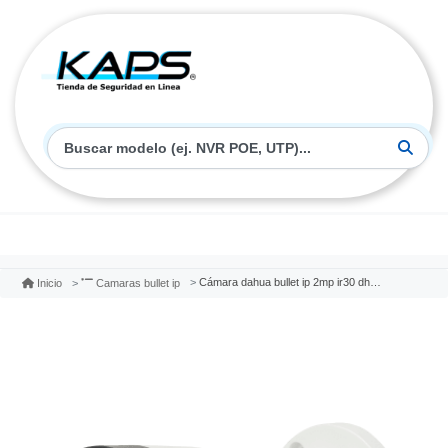
Cámara dahua bullet ip 2mp ir30 dh-ipc-hfw1230s1-s5
Inicio
Camaras bullet ip